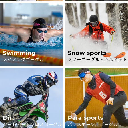
Swimming
Snow sports
スイミングゴーグル
スノーゴーグル・ヘルメット
Dirt
Para sports
ダート・モトクロスゴーグル
パラスポーツ用ゴーグル