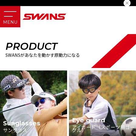
PRODUCT
SWANSがあなたを動かす原動力になる
Eye guard
Sunglasses
アイガード（スポーツ用ゴー
サングラス
グル）