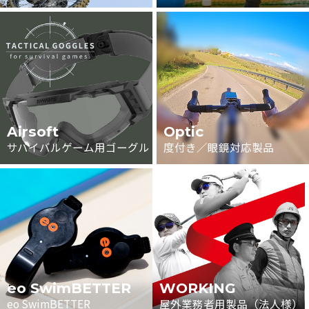
Airsoft
Optic
サバイバルゲーム用ゴーグル
度付き／眼鏡対応製品
eo SwimBETTER
WORKING
eo SwimBETTER
屋外業務者用製品（法人様）