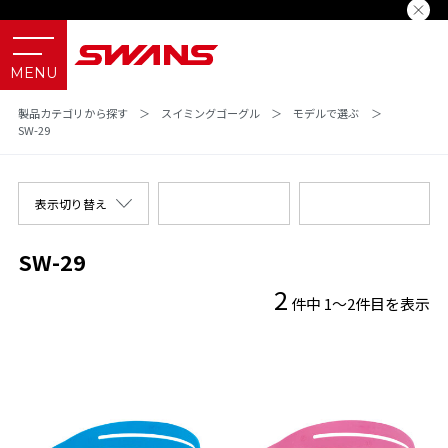
製品カテゴリから探す
＞
スイミングゴーグル
＞
モデルで選ぶ
＞
SW-29
表示切り替え
SW-29
2
件中 1～2件目を表示