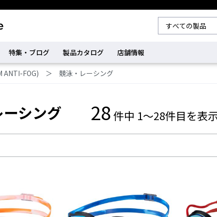
特集・ブログ
製品カタログ
店舗情報
ANTI-FOG)
＞
競泳・レーシング
28
レーシング
件中 1～28件目を表