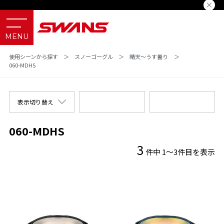
使用シーンから探す
＞
スノーゴーグル
＞
晴天～うす曇り
＞
060-MDHS
表示切り替え
060-MDHS
3
件中 1～3件目を表示