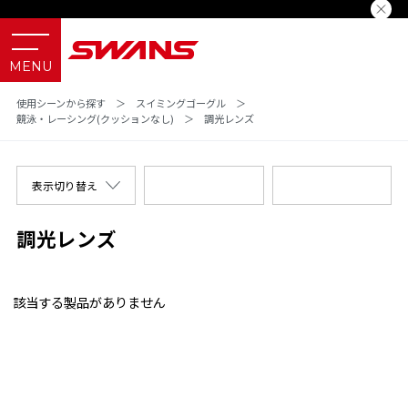
使用シーンから探す
＞
スイミングゴーグル
＞
競泳・レーシング(クッションなし)
＞
調光レンズ
表示切り替え
調光レンズ
該当する製品がありません