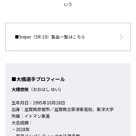
いう
■Sniper（SR-10）製品一覧はこちら
■大橋選手プロフィール
大橋悠依
（おおはし ゆい)
生年月日：1995年10月18日
出身：滋賀県彦根市／滋賀県立草津東高校、東洋大学
所属：イトマン東進
大会成績：
・2018年
東京パンパシフィック水泳選手権