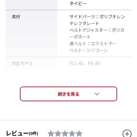
ネイビー
素材
サイドパーツ：ポリブチレン
テレフタレート
ベルトアジャスター：ポリカ
ーボネート
鼻ベルト：エラストマー
ベルト：シリコーン
対応モデル
FCL-45、PS-45
付属品
ベルトセット(ベルト・ベルト
アジャスター・サイドパーツ)
鼻ベルト（3サイズ）
生産国
日本
注意
※パーツ・各種アクセサリー
もすべて宅配便（佐川急便）
で発送いたします。普通郵
レビュー
(0件)
便・メール便等での郵送は承