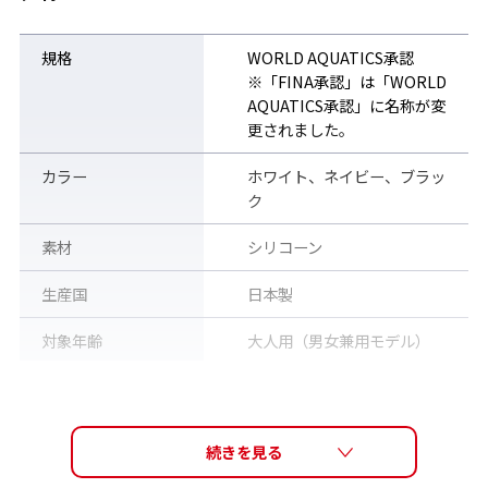
規格
WORLD AQUATICS承認
※「FINA承認」は「WORLD
AQUATICS承認」に名称が変
更されました。
カラー
ホワイト、ネイビー、ブラッ
ク
素材
シリコーン
生産国
日本製
対象年齢
大人用（男女兼用モデル）
注意
※パーツ・各種アクセサリー
もすべて宅配便（佐川急便）
で発送いたします。普通郵
便・メール便等での郵送は承
っておりません。