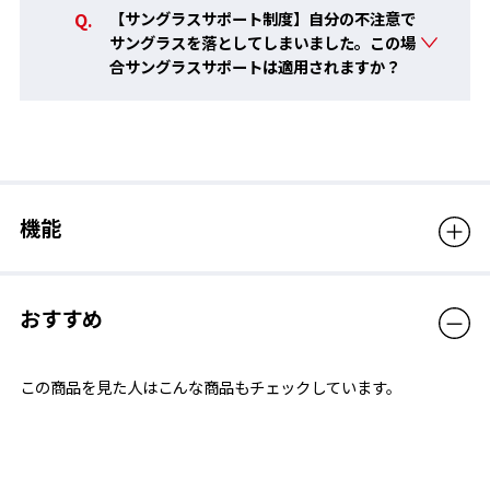
【サングラスサポート制度】自分の不注意で
サングラスを落としてしまいました。この場
合サングラスサポートは適用されますか？
UVカットレンズ
SWANSのサングラスのレンズは、レンズカラーにかかわらず全
機能
て紫外線（UV）を99.9%以上カット。またレンズ自体に紫外線吸
収剤が練り込まれているため、経年による性能変化がおこらな
い。
おすすめ
FRAME TECH
この商品を見た人はこんな商品もチェックしています。
ノンスリップラバー
テンプルエンドにはサングラスのズレを防ぐ「ノンスリップラバ