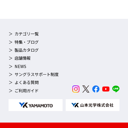
ー」付き。
カテゴリ一覧
特集・ブログ
製品カタログ
店舗情報
NEWS
サングラスサポート制度
よくある質問
ご利用ガイド
調整可能なノーズパッド
ノーズパット部を指でつかんで、ゆっくり幅を縮めたり、開いた
りすることによって、着用者の鼻幅に合わせてお使いいただけま
す。ただし、無理な外圧を加えると金属部が折れる可能性があり