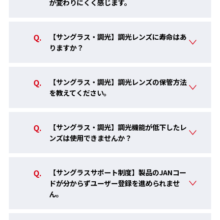
が変わりにくく感じます。
生産国
日本
販売価格（税込）
14,850円
【サングラス・調光】調光レンズに寿命はあ
りますか？
ペトロイドレンズ PETROID LENS
【サングラス・調光】調光レンズの保管方法
を教えてください。
防弾装備や航空機のキャノピーなどにも用いられるポリカーボネ
ート樹脂を高い成形技術によって加工したレンズで、極めて高い
透明性・耐衝撃性・耐熱性・難燃性を持つ。
【サングラス・調光】調光機能が低下したレ
ンズは使用できませんか？
【サングラスサポート制度】製品のJANコー
ドが分からずユーザー登録を進められませ
ん。