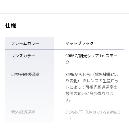
フォトクロミックレンズ（調光レンズ）
調光レンズは、紫外線の量に反応してレンズの明るさが変化する
レンズです。紫外線量が多い屋外ではレンズカラーは濃くなり、
仕様
サングラスとして眼を護ります。一方、紫外線量が少ない室内や
曇りの日、日陰、夜間ではレンズカラーが薄くなり、クリアな視
界を確保します。
フレームカラー
マットブラック
※紫外線カットガラスを使用した自動車の車内ではレンズの色は
レンズカラー
0066Z/調光クリア to スモー
変化しません。紫外線量や気温等の条件により、レンズカラーの
ク
濃さは変化します。また経年劣化により徐々にレンズカラーの濃
さは変化しにくくなります。
可視光線透過率
84%から10%（紫外線量によ
り変化） ※レンズの生産ロッ
調光レンズの詳細はこちら ＞
トによって可視光線透過率の
数値の範囲が多少異なりま
す。
紫外線透過率
0.1%以下（UVカット99.9%以
上）