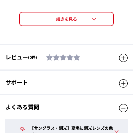
レンズ機能
フォトクロミックレンズ（調
光レンズ）、PETROID LENS
レンズカーブ
8カーブ
サイズ
高さ38mm / 横幅140mm
質量
17g
【NEW】高温対応フォトクロミックレンズ
レビュー
(0件)
フレーム機能
ノーズ幅調節可能
従来の調光レンズの課題であった高温時の発色不足を改善し、夏
素材
フレーム : ナイロン、レンズ :
場の強い日差しでもしっかりと濃く発色。使用シーンを考慮した
ポリカーボネート （※製品に
実用性の高い安定した調光性能を備えている。
サポート
付属しておりますタグには家
庭用品品質表示法に則り、フ
レーム：プラスチック、レン
ズ：プラスチックと表示して
よくある質問
います。）
付属品
セミハードケース
【サングラス・調光】夏場に調光レンズの色