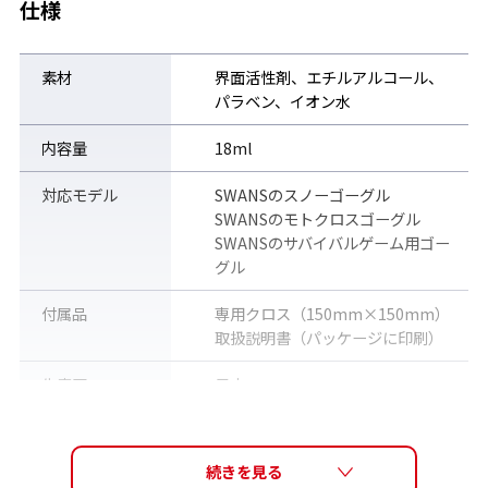
仕様
素材
界面活性剤、エチルアルコール、
パラベン、イオン水
内容量
18ml
対応モデル
SWANSのスノーゴーグル
SWANSのモトクロスゴーグル
SWANSのサバイバルゲーム用ゴー
グル
付属品
専用クロス（150mm×150mm）
取扱説明書（パッケージに印刷）
生産国
日本
注意
※パーツ・各種アクセサリーもすべ
て宅配便（佐川急便）で発送いた
します。普通郵便・メール便等での