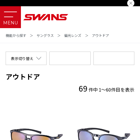
機能から探す
＞
サングラス
＞
偏光レンズ
＞
アウトドア
表示切り替え
アウトドア
69
件中 1～60件目を表示