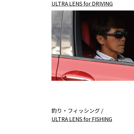
ULTRA LENS for DRIVING
釣り・フィッシング /
ULTRA LENS for FISHING