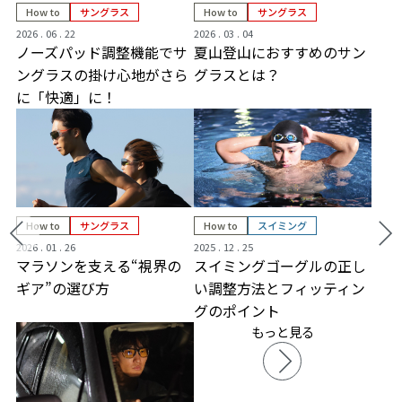
How to
サングラス
How to
サングラス
2026 . 06 . 22
2026 . 03 . 04
ノーズパッド調整機能でサ
夏山登山におすすめのサン
ングラスの掛け心地がさら
グラスとは？
に「快適」に！
How to
サングラス
How to
スイミング
2026 . 01 . 26
2025 . 12 . 25
マラソンを支える“視界の
スイミングゴーグルの正し
ギア”の選び方
い調整方法とフィッティン
グのポイント
もっと見る