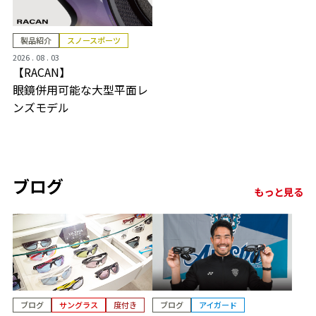
製品紹介
スノースポーツ
2026 . 08 . 03
【RACAN】
眼鏡併用可能な大型平面レ
ンズモデル
ブログ
もっと見る
ブログ
サングラス
度付き
ブログ
アイガード