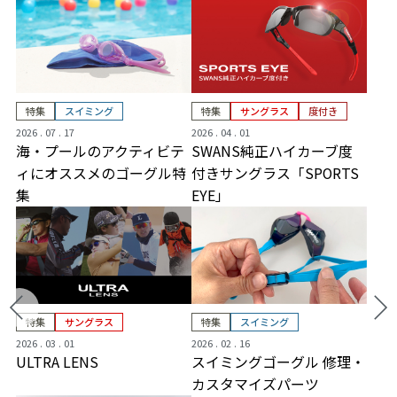
特集
スイミング
特集
サングラス
度付き
2026 . 07 . 17
2026 . 04 . 01
海・プールのアクティビテ
SWANS純正ハイカーブ度
ィにオススメのゴーグル特
付きサングラス「SPORTS
集
EYE」
特集
サングラス
特集
スイミング
2026 . 03 . 01
2026 . 02 . 16
ULTRA LENS
スイミングゴーグル 修理・
カスタマイズパーツ