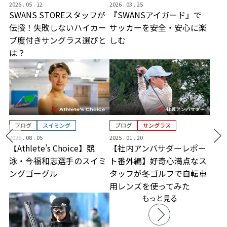
2026 . 05 . 12
2026 . 03 . 25
SWANS STOREスタッフが
『SWANSアイガード』で
伝授！失敗しないハイカー
サッカーを安全・安心に楽
ブ度付きサングラス選びと
しむ
は？
ブログ
スイミング
ブログ
サングラス
2025 . 08 . 05
2025 . 01 . 20
【Athlete’s Choice】競
【社内アンバサダーレポー
泳・今福和志選手のスイミ
ト番外編】好奇心満点なス
ングゴーグル
タッフが冬ゴルフで自転車
用レンズを使ってみた
もっと見る