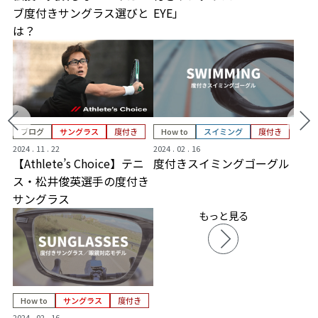
ブ度付きサングラス選びと
EYE」
は？
ブログ
サングラス
度付き
How to
スイミング
度付き
2024 . 11 . 22
2024 . 02 . 16
【Athlete’s Choice】テニ
度付きスイミングゴーグル
ス・松井俊英選手の度付き
サングラス
もっと見る
How to
サングラス
度付き
2024 . 02 . 16