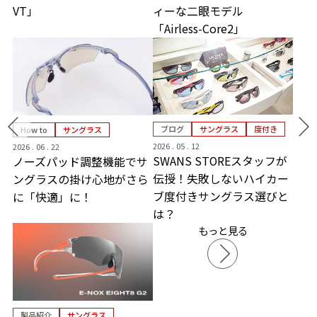
VT」
ィーな二眼モデル
「Airless-Core2」
ブログ
サングラス
度付き
How to
サングラス
2026 . 05 . 12
2026 . 06 . 22
SWANS STOREスタッフが
ノーズパッド調整機能でサ
伝授！失敗しないハイカー
ングラスの掛け心地がさら
ブ度付きサングラス選びと
に「快適」に！
は？
もっと見る
製品紹介
サングラス