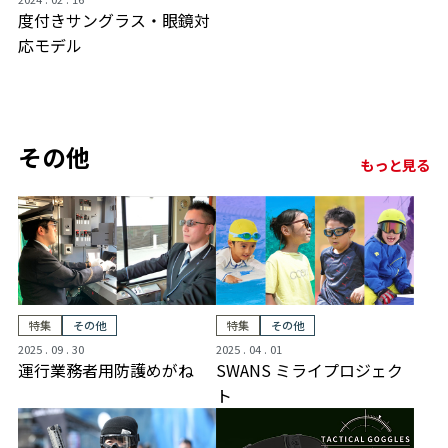
度付きサングラス・眼鏡対
応モデル
その他
もっと見る
特集
その他
特集
その他
2025 . 09 . 30
2025 . 04 . 01
運行業務者用防護めがね
SWANS ミライプロジェク
ト