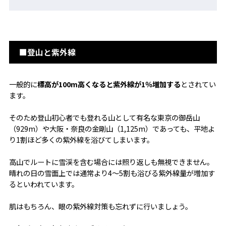
■登山と紫外線
一般的に
標高が100m高くなると紫外線が1％増加する
とされてい
ます。
そのため登山初心者でも登れる山として有名な東京の御岳山
（929m）や大阪・奈良の金剛山（1,125m）であっても、平地よ
り1割ほど多くの紫外線を浴びてしまいます。
高山でルートに雪渓を含む場合には照り返しも無視できません。
晴れの日の雪面上では通常より4～5割も浴びる紫外線量が増加す
るといわれています。
肌はもちろん、眼の紫外線対策も忘れずに行いましょう。