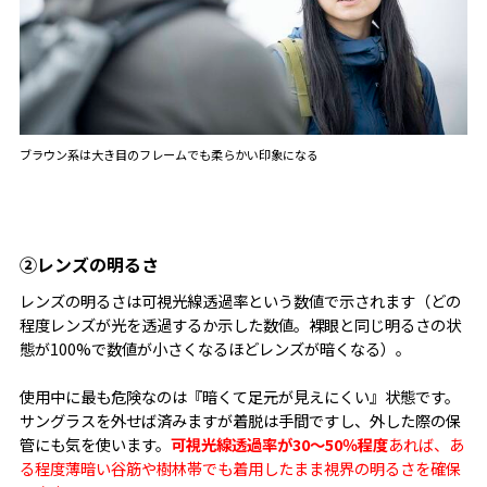
ブラウン系は大き目のフレームでも柔らかい印象になる
②レンズの明るさ
レンズの明るさは可視光線透過率という数値で示されます（どの
程度レンズが光を透過するか示した数値。裸眼と同じ明るさの状
態が100%で数値が小さくなるほどレンズが暗くなる）。
使用中に最も危険なのは『暗くて足元が見えにくい』状態です。
サングラスを外せば済みますが着脱は手間ですし、外した際の保
管にも気を使います。
可視光線透過率が30～50％程度
あれば、あ
る程度薄暗い谷筋や樹林帯でも着用したまま視界の明るさを確保