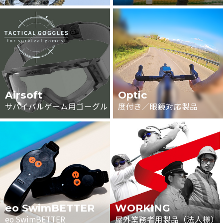
Airsoft
Optic
サバイバルゲーム用ゴーグル
度付き／眼鏡対応製品
eo SwimBETTER
WORKING
eo SwimBETTER
屋外業務者用製品（法人様）