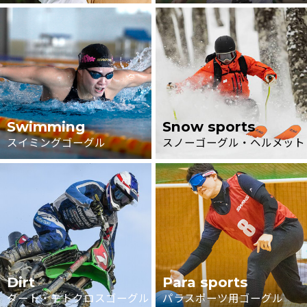
Swimming
Snow sports
スイミングゴーグル
スノーゴーグル・ヘルメット
Dirt
Para sports
ダート・モトクロスゴーグル
パラスポーツ用ゴーグル