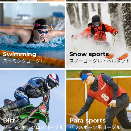
Swimming
Snow sports
スイミングゴーグル
スノーゴーグル・ヘルメット
Dirt
Para sports
ダート・モトクロスゴーグル
パラスポーツ用ゴーグル