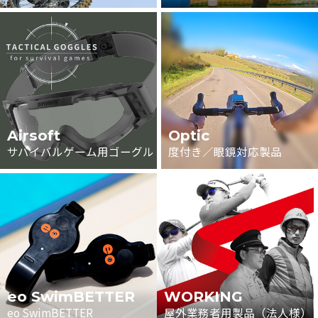
Airsoft
Optic
サバイバルゲーム用ゴーグル
度付き／眼鏡対応製品
eo SwimBETTER
WORKING
eo SwimBETTER
屋外業務者用製品（法人様）