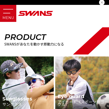
PRODUCT
SWANSがあなたを動かす原動力になる
Eye guard
Sunglasses
アイガード（スポーツ用ゴー
サングラス
グル）