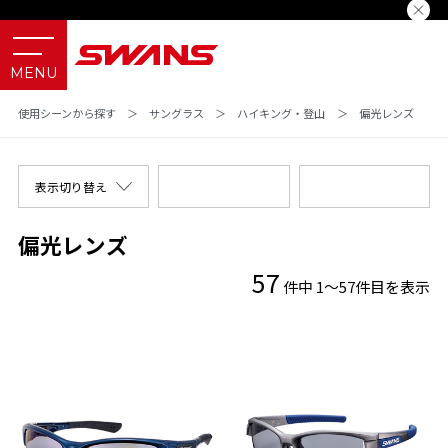
使用シーンから探す
＞
サングラス
＞
ハイキング・登山
＞
偏光レンズ
表示切り替え
偏光レンズ
57
件中 1～57件目を表示