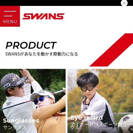
PRODUCT
SWANSがあなたを動かす原動力になる
Eye guard
Sunglasses
アイガード（スポーツ用ゴー
サングラス
グル）