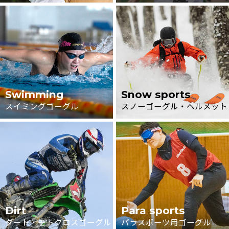
Swimming
Snow sports
スイミングゴーグル
スノーゴーグル・ヘルメット
Dirt
Para sports
ダート・モトクロスゴーグル
パラスポーツ用ゴーグル