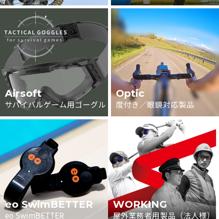
Airsoft
Optic
サバイバルゲーム用ゴーグル
度付き／眼鏡対応製品
eo SwimBETTER
WORKING
eo SwimBETTER
屋外業務者用製品（法人様）