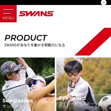
PRODUCT
SWANSがあなたを動かす原動力になる
Eye guard
Sunglasses
アイガード（スポーツ用ゴー
サングラス
グル）