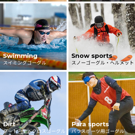
Swimming
Snow sports
スイミングゴーグル
スノーゴーグル・ヘルメット
Dirt
Para sports
ダート・モトクロスゴーグル
パラスポーツ用ゴーグル