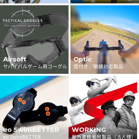
Airsoft
Optic
サバイバルゲーム用ゴーグル
度付き／眼鏡対応製品
eo SwimBETTER
WORKING
eo SwimBETTER
屋外業務者用製品（法人様）